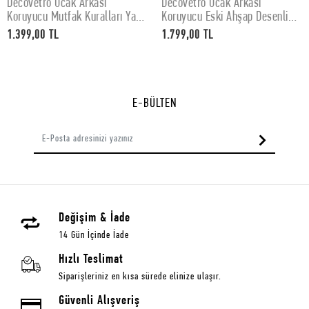
Decovetro Ocak Arkası
Decovetro Ocak Arkası
SEPETE EKLE
SEPETE EKLE
Koruyucu Mutfak Kuralları Yazı
Koruyucu Eski Ahşap Desenli
Desenli 60x52Cm
76x50cm
1.399,00 TL
1.799,00 TL
E-BÜLTEN
Değişim & İade
14 Gün İçinde İade
Hızlı Teslimat
Siparişleriniz en kısa sürede elinize ulaşır.
Güvenli Alışveriş