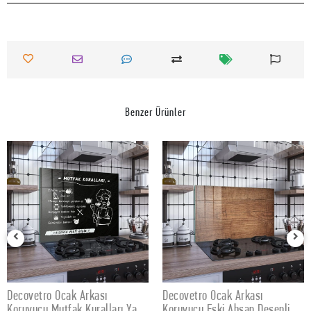
Benzer Ürünler
Decovetro Ocak Arkası
Decovetro Ocak Arkası
SEPETE EKLE
SEPETE EKLE
Koruyucu Mutfak Kuralları Yazı
Koruyucu Eski Ahşap Desenli