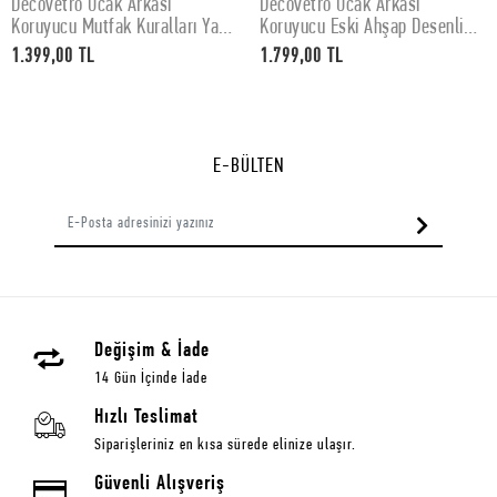
Decovetro Ocak Arkası
Decovetro Ocak Arkası
SEPETE EKLE
SEPETE EKLE
Koruyucu Mutfak Kuralları Yazı
Koruyucu Eski Ahşap Desenli
Desenli 60x52Cm
76x50cm
1.399,00 TL
1.799,00 TL
E-BÜLTEN
Değişim & İade
14 Gün İçinde İade
Hızlı Teslimat
Siparişleriniz en kısa sürede elinize ulaşır.
Güvenli Alışveriş