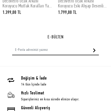
Decovetro Ocak Arkası
Decovetro Ocak Arkası
SEPETE EKLE
SEPETE EKLE
Koruyucu Mutfak Kuralları Yazı
Koruyucu Eski Ahşap Desenli
Desenli 60x52Cm
76x50cm
1.399,00 TL
1.799,00 TL
E-BÜLTEN
Değişim & İade
14 Gün İçinde İade
Hızlı Teslimat
Siparişleriniz en kısa sürede elinize ulaşır.
Güvenli Alışveriş