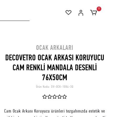
0
OCAK ARKALARI
DECOVETRO OCAK ARKASI KORUYUCU
CAM RENKLİ MANDALA DESENLİ
76X50CM
Ürün Kodu:
DV-OCK-1084-3Q
Cam Ocak Arkası Koruyucu ürünleri tezgahınızda estetik ve