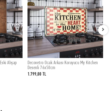
ı Koruyucu My Kitchen
Decovetro Ocak Arkası Koruyucu My Kit
ETE EKLE
SEPETE EKLE
Desenli 60x52cm
1.399,00 TL