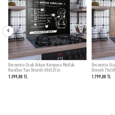
Mutfak
Decovetro Ocak Arkası Koruyucu Eski Ahşap
De
SEPETE EKLE
Desenli 76x50cm
De
1.799,00 TL
1.