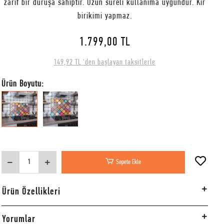
zarif bir duruşa sahiptir. Uzun süreli kullanıma uygundur. Kir
birikimi yapmaz.
1.799,00 TL
149,92 TL 'den başlayan taksitlerle
Ürün Boyutu:
Sepete Ekle
Ürün Özellikleri
Yorumlar