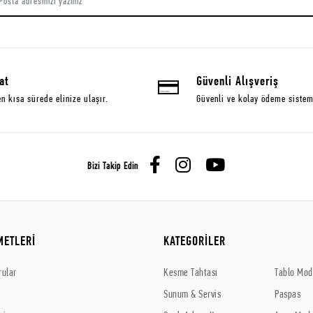
at
Güvenli Alışveriş
en kısa sürede elinize ulaşır.
Güvenli ve kolay ödeme sistem
Bizi Takip Edin
METLERİ
KATEGORİLER
rular
Kesme Tahtası
Tablo Mode
Sunum & Servis
Paspas