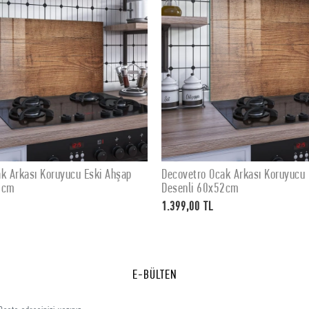
covetro Ocak Arkası Koruyucu Eski Ahşap
Decovetro Ocak Arkas
SEPETE EKLE
SEP
senli 60x52cm
Desenli 76x50cm
399,00 TL
1.799,00 TL
E-BÜLTEN