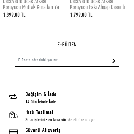
Decovetro Ocak Arkası
Decovetro Ocak Arkası
SEPETE EKLE
SEPETE EKLE
Koruyucu Mutfak Kuralları Yazı
Koruyucu Eski Ahşap Desenli
Desenli 60x52Cm
76x50cm
1.399,00 TL
1.799,00 TL
E-BÜLTEN
Değişim & İade
14 Gün İçinde İade
Hızlı Teslimat
Siparişleriniz en kısa sürede elinize ulaşır.
Güvenli Alışveriş