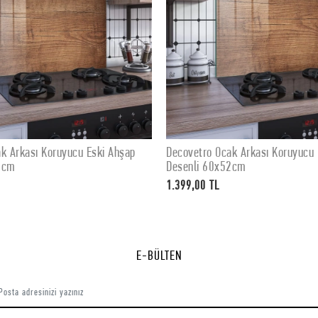
k Arkası Koruyucu Eski Ahşap
Decovetro Ocak Arkası Koruyucu
SEPETE EKLE
SEPETE EKLE
2cm
Desenli 76x50cm
1.799,00 TL
E-BÜLTEN