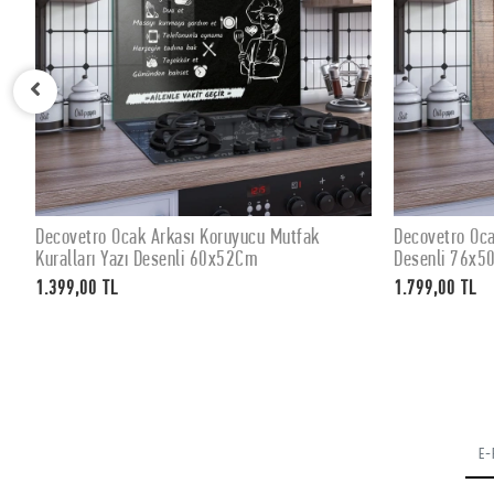
Decovetro Ocak Arkası Koruyucu Eski Ahşap
Decovetro Oca
SEPETE EKLE
Desenli 76x50cm
Desenli 60x5
1.799,00 TL
1.399,00 TL