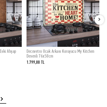
 My Kitchen
Decovetro Ocak Arkası Koruyucu My Kitchen
D
SEPETE EKLE
Desenli 60x52cm
7
1.399,00 TL
1