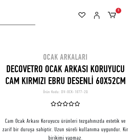
0
OCAK ARKALARI
DECOVETRO OCAK ARKASI KORUYUCU
CAM KIRMIZI EBRU DESENLİ 60X52CM
Ürün Kodu:
DV-OCK-1077-2Q
Cam Ocak Arkası Koruyucu ürünleri tezgahınızda estetik ve
zarif bir duruşa sahiptir. Uzun süreli kullanıma uygundur. Kir
birikimi yapmaz.