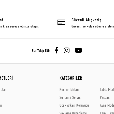
at
Güvenli Alışveriş
en kısa sürede elinize ulaşır.
Güvenli ve kolay ödeme sistem
Bizi Takip Edin
METLERİ
KATEGORİLER
rular
Kesme Tahtası
Tablo Mode
Sunum & Servis
Paspas
ri
Ocak Arkası Koruyucu
Ayna Mode
Saklama Düzenleme
Cam Duvar