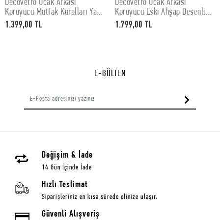
Decovetro Ocak Arkası
Decovetro Ocak Arkası
SEPETE EKLE
SEPETE EKLE
Koruyucu Mutfak Kuralları Yazı
Koruyucu Eski Ahşap Desenli
Desenli 60x52Cm
76x50cm
1.399,00 TL
1.799,00 TL
E-BÜLTEN
Değişim & İade
14 Gün İçinde İade
Hızlı Teslimat
Siparişleriniz en kısa sürede elinize ulaşır.
Güvenli Alışveriş