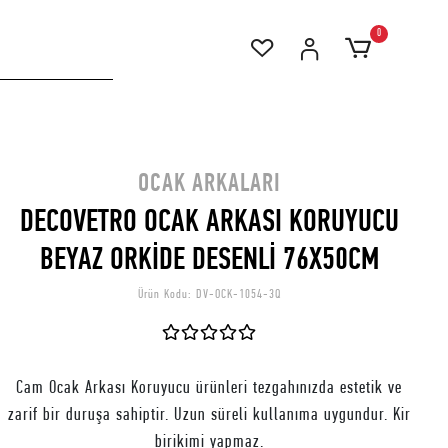
0
OCAK ARKALARI
DECOVETRO OCAK ARKASI KORUYUCU
BEYAZ ORKİDE DESENLİ 76X50CM
Ürün Kodu:
DV-OCK-1054-3Q
Cam Ocak Arkası Koruyucu ürünleri tezgahınızda estetik ve
zarif bir duruşa sahiptir. Uzun süreli kullanıma uygundur. Kir
birikimi yapmaz.