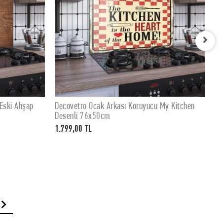
ucu My Kitchen
Decovetro Ocak Arkası Koruyucu My Kitchen
SEPETE EKLE
Desenli 60x52cm
1.399,00 TL