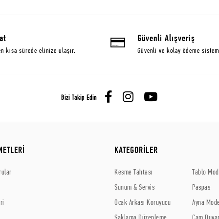
at
Güvenli Alışveriş
en kısa sürede elinize ulaşır.
Güvenli ve kolay ödeme sistem
Bizi Takip Edin
METLERİ
KATEGORİLER
rular
Kesme Tahtası
Tablo Mode
Sunum & Servis
Paspas
ri
Ocak Arkası Koruyucu
Ayna Mode
Saklama Düzenleme
Cam Duvar