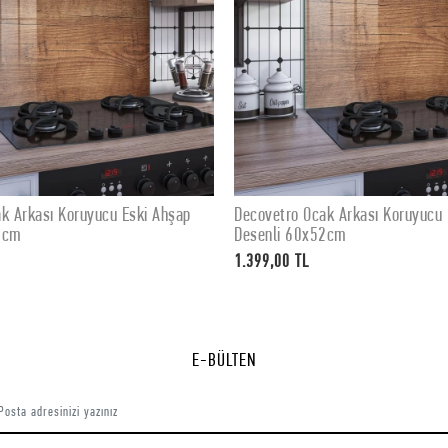
 Ocak Arkası Koruyucu Eski Ahşap
Decovetro Ocak Arkası Koruy
SEPETE EKLE
SEPETE EKLE
60x52cm
Desenli 76x50cm
TL
1.799,00 TL
E-BÜLTEN