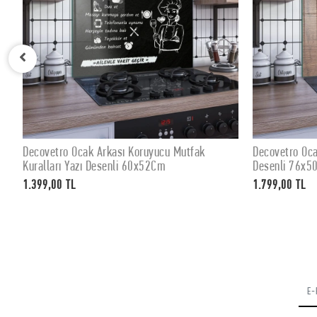
Decovetro Ocak Arkası Koruyucu Eski Ahşap
Decovetro
SEPETE EKLE
Desenli 76x50cm
Desenli 
1.799,00 TL
1.399,00 