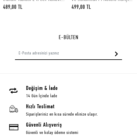
Desenli 30 x 15 cm
Mermer Desenli 30x40 cm
489,00 TL
499,00 TL
E-BÜLTEN
Değişim & İade
14 Gün İçinde İade
Hızlı Teslimat
Siparişleriniz en kısa sürede elinize ulaşır.
Güvenli Alışveriş
Güvenli ve kolay ödeme sistemi