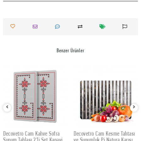
Benzer Ürünler
Decovetro Cam Kahve Sofra
Decovetro Cam Kesme Tahtası
SEPETE EKLE
SEPETE EKLE
Sunum Tablası 2'li Set Kanaviçe
ve Sunumluk Pi Natura Karışık