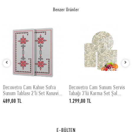
Benzer Ürünler
Decovetro Cam Kahve Sofra
Decovetro Cam Sunum Servis
SEPETE EKLE
SEPETE EKLE
Sunum Tablası 2'li Set Kanaviçe
Tabağı 3'lü Karma Set Şal
Desenli 30 x 15 cm
Desenli
489,00 TL
1.299,00 TL
E-BÜLTEN