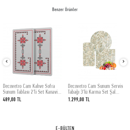
Benzer Ürünler
Decovetro Cam Kahve Sofra
Decovetro Cam Sunum Servis
SEPETE EKLE
SEPETE EKLE
Sunum Tablası 2'li Set Kanaviçe
Tabağı 3'lü Karma Set Şal
Desenli 30 x 15 cm
Desenli
489,00 TL
1.299,00 TL
E-BÜLTEN