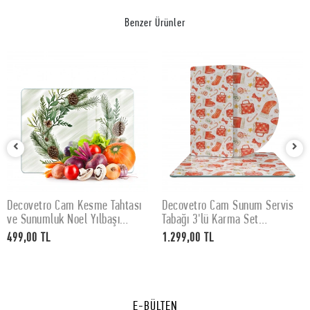
Benzer Ürünler
Decovetro Cam Kesme Tahtası
Decovetro Cam Sunum Servis
SEPETE EKLE
SEPETE EKLE
ve Sunumluk Noel Yılbaşı
Tabağı 3'lü Karma Set
Çelenk Desenli 30 x 40 cm
Christmas Yılbaşı Desenli
499,00 TL
1.299,00 TL
E-BÜLTEN