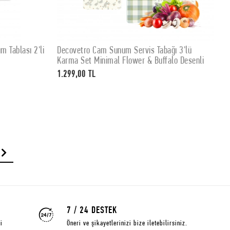
 Tablası 2'li
Decovetro Cam Sunum Servis Tabağı 3'lü
D
SEPETE EKLE
Karma Set Minimal Flower & Buffalo Desenli
S
c
1.299,00 TL
4
7 / 24 DESTEK
i
Öneri ve şikayetlerinizi bize iletebilirsiniz.