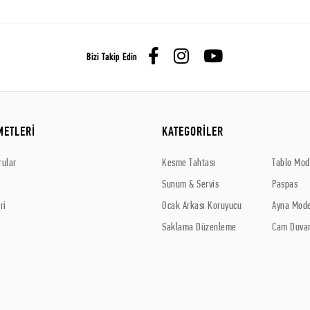
Bizi Takip Edin
METLERİ
KATEGORİLER
rular
Kesme Tahtası
Tablo Mode
Sunum & Servis
Paspas
ri
Ocak Arkası Koruyucu
Ayna Mode
Saklama Düzenleme
Cam Duvar