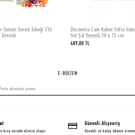
 Sunum Servis Tabağı 3'lü
Decovetro Cam Kahve Sofra Sunum
SEPETE EKLE
SEPETE EKLE
 Desenli
Set Şal Desenli 30 x 15 cm
489,00 TL
E-BÜLTEN
at
Güvenli Alışveriş
en kısa sürede elinize ulaşır.
Güvenli ve kolay ödeme sistem