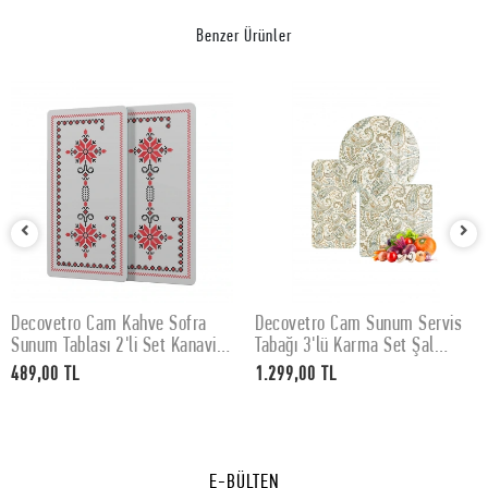
Benzer Ürünler
Decovetro Cam Kahve Sofra
Decovetro Cam Sunum Servis
SEPETE EKLE
SEPETE EKLE
Sunum Tablası 2'li Set Kanaviçe
Tabağı 3'lü Karma Set Şal
Desenli 30 x 15 cm
Desenli
489,00 TL
1.299,00 TL
E-BÜLTEN