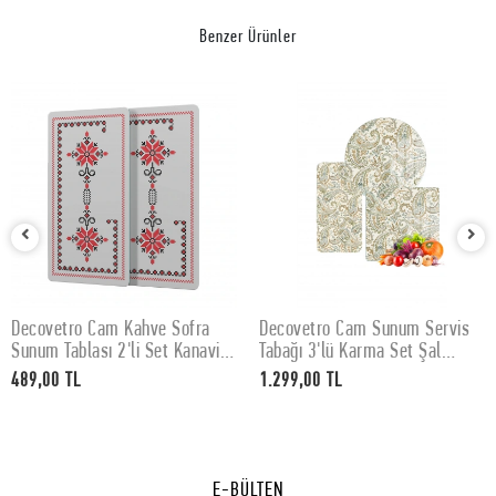
Benzer Ürünler
Decovetro Cam Kahve Sofra
Decovetro Cam Sunum Servis
SEPETE EKLE
SEPETE EKLE
Sunum Tablası 2'li Set Kanaviçe
Tabağı 3'lü Karma Set Şal
Desenli 30 x 15 cm
Desenli
489,00 TL
1.299,00 TL
E-BÜLTEN