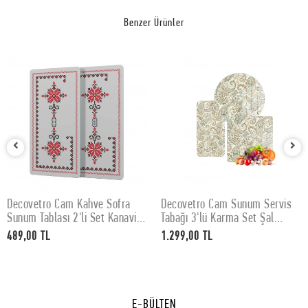
Benzer Ürünler
Decovetro Cam Kahve Sofra
Decovetro Cam Sunum Servis
SEPETE EKLE
SEPETE EKLE
Sunum Tablası 2'li Set Kanaviçe
Tabağı 3'lü Karma Set Şal
Desenli 30 x 15 cm
Desenli
489,00 TL
1.299,00 TL
E-BÜLTEN