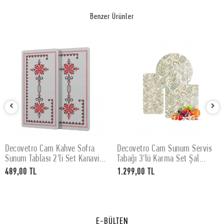
Benzer Ürünler
Decovetro Cam Kahve Sofra
Decovetro Cam Sunum Servis
SEPETE EKLE
SEPETE EKLE
Sunum Tablası 2'li Set Kanaviçe
Tabağı 3'lü Karma Set Şal
Desenli 30 x 15 cm
Desenli
489,00 TL
1.299,00 TL
E-BÜLTEN