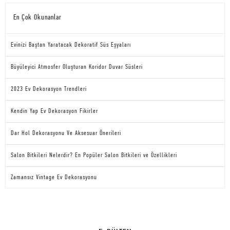
En Çok Okunanlar
Evinizi Baştan Yaratacak Dekoratif Süs Eşyaları
Büyüleyici Atmosfer Oluşturan Koridor Duvar Süsleri
2023 Ev Dekorasyon Trendleri
Kendin Yap Ev Dekorasyon Fikirler
Dar Hol Dekorasyonu Ve Aksesuar Önerileri
Salon Bitkileri Nelerdir? En Popüler Salon Bitkileri ve Özellikleri
Zamansız Vintage Ev Dekorasyonu