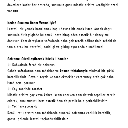
davetlere kadar her sofrada, sunumun gücü misafirlerinize verdiğiniz özeni
yansıtır.
Neden Sunuma Önem Vermeliyiz?
Lezzetli bir yemek hazırlamak başlı başına bir emek ister. Ancak doğru
sunumla birleştiğinde bu emek, göze hitap eden estetik bir deneyime
dönüşür. Cam detayların sofralarda daha çok tercih edilmesinin sebebi de
tam olarak bu: zarafeti, sadeliği ve şıklığı aynı anda sunabilmesi.
Sofranızı Güzelleştirecek Küçük İlhamlar
✨ Kahvaltıda ferah bir dokunuş
Sabah sofralarına cam tabaklar ve
kesme tahtalarıyla
minimal bir şıklık
katabilirsiniz. Peynir, zeytin ve taze ekmekler cam yüzeylerde çok daha
iştah açıcı görünür.
✨ Çay saatinde zarafet
Misafirlerinize çay veya kahve ikram ederken cam detaylı tepsiler tercih
ederek, sunumunuzu hem estetik hem de pratik hale getirebilirsiniz.
✨ Tatlılarda estetik
Renkli tatlılarınızı cam tabaklarda sunarak sofranıza canlılık katabilir,
görsel şölenle lezzeti taçlandırabilirsiniz.