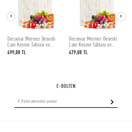
Decomar Mermer Desenli
Decomar Mermer Desenli
SEPETE EKLE
SEPETE EKLE
Cam Kesme Tahtası ve
Cam Kesme Tahtası ve
Sunumluk 30 x 40 cm
Sunumluk 25 x 35 cm
499,00 TL
479,00 TL
E-BÜLTEN