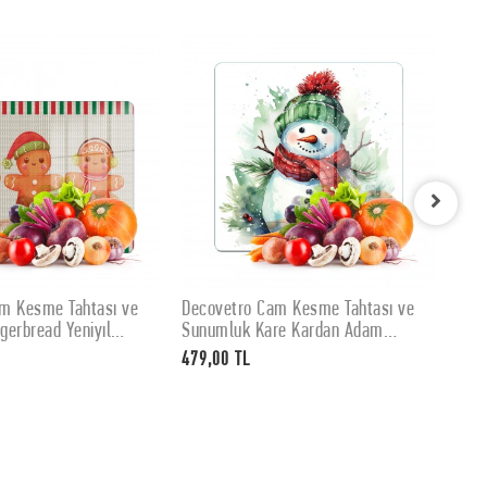
m Kesme Tahtası ve
Decovetro Cam Kesme Tahtası ve
Dec
SEPETE EKLE
SEPETE EKLE
gerbread Yeniyıl
Sunumluk Kare Kardan Adam
Sun
enli 20 x 30 cm
Desenli 30 x 30 cm
Yılb
479,00 TL
479