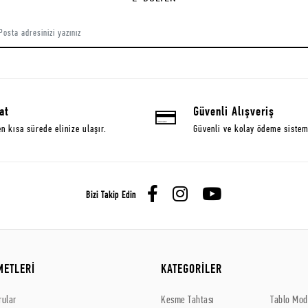
at
Güvenli Alışveriş
en kısa sürede elinize ulaşır.
Güvenli ve kolay ödeme sistem
Bizi Takip Edin
METLERİ
KATEGORİLER
rular
Kesme Tahtası
Tablo Mode