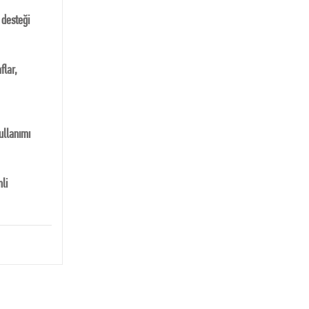
 desteği
flar,
kullanımı
mli