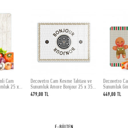
nli Cam
Decovetro Cam Kesme Tahtası ve
Decovetro Ca
E
SEPETE EKLE
umluk 25 x
Sunumluk Amore Bonjour 25 x 35
Sunumluk Gin
cm
Kurabiye Des
479,00 TL
449,00 TL
E-BÜLTEN