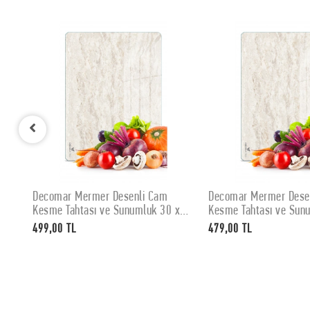
Decomar Mermer Desenli Cam
Decomar Mermer Dese
SEPETE EKLE
SEPETE EKL
x
Kesme Tahtası ve Sunumluk 30 x
Kesme Tahtası ve Sun
40 cm
35 cm
499,00 TL
479,00 TL