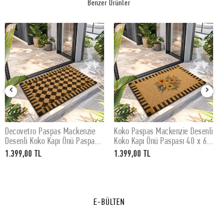
Benzer Ürünler
Decovetro Paspas Mackenzie
Koko Paspas Mackenzie Desenli
SEPETE EKLE
SEPETE EKLE
Desenli Koko Kapı Önü Paspası
Koko Kapı Önü Paspası 40 x 60
40 x 60 cm
cm
1.399,00 TL
1.399,00 TL
E-BÜLTEN