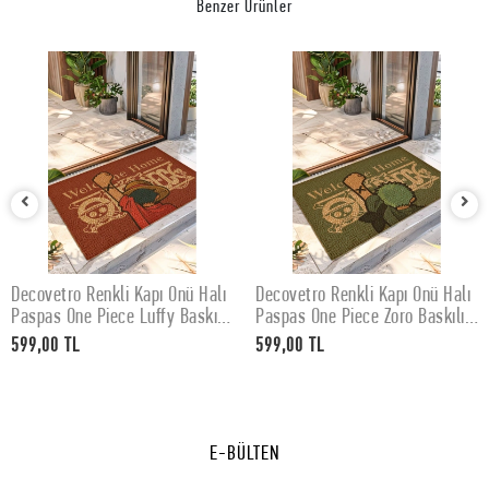
Benzer Ürünler
Decovetro Renkli Kapı Önü Halı
Decovetro Renkli Kapı Önü Halı
SEPETE EKLE
SEPETE EKLE
Paspas One Piece Luffy Baskılı
Paspas One Piece Zoro Baskılı
40 x 60 Cm
40 x 60 Cm
599,00 TL
599,00 TL
E-BÜLTEN