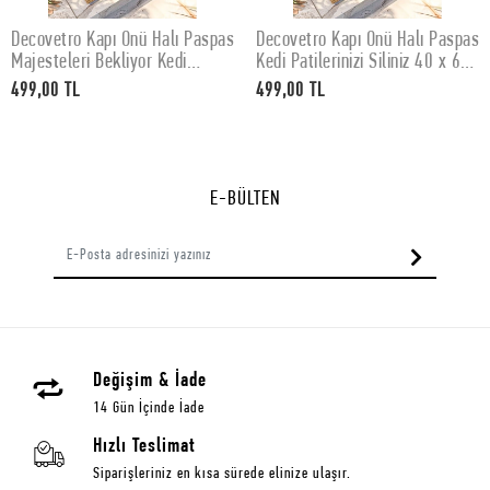
Decovetro Kapı Önü Halı Paspas
Decovetro Kapı Önü Halı Paspas
SEPETE EKLE
SEPETE EKLE
Majesteleri Bekliyor Kedi
Kedi Patilerinizi Siliniz 40 x 60
Baskılı 40 x 60 Cm
Cm
499,00 TL
499,00 TL
E-BÜLTEN
Değişim & İade
14 Gün İçinde İade
Hızlı Teslimat
Siparişleriniz en kısa sürede elinize ulaşır.