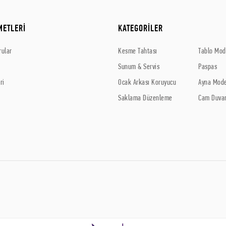
METLERİ
KATEGORİLER
rular
Kesme Tahtası
Tablo Mode
Sunum & Servis
Paspas
ri
Ocak Arkası Koruyucu
Ayna Mode
Saklama Düzenleme
Cam Duvar