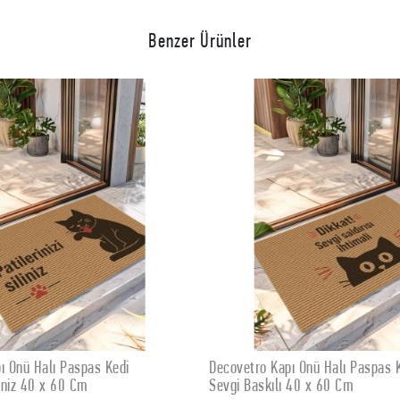
Benzer Ürünler
etro Kapı Önü Halı Paspas Kedi Dikkat
Decovetro Kapı Önü Halı
SEPETE EKLE
SEPETE
 Baskılı 40 x 60 Cm
Like Cats Baskılı 40 x 