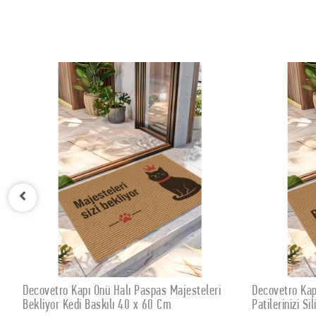
steleri
Decovetro Kapı Önü Halı Paspas Kedi
Decov
SEPETE EKLE
Patilerinizi Siliniz 40 x 60 Cm
Sevgi