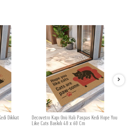
 Paspas Kedi Hope You
Decovetro Kapı Önü Halı Paspas Yoga
 EKLE
SEPETE EKLE
60 Cm
Meditasyon Figür Baskılı 40 x 60 Cm