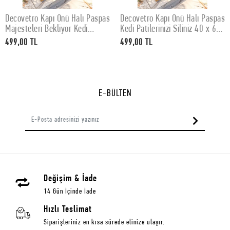
Decovetro Kapı Önü Halı Paspas
Decovetro Kapı Önü Halı Paspas
SEPETE EKLE
SEPETE EKLE
Majesteleri Bekliyor Kedi
Kedi Patilerinizi Siliniz 40 x 60
Baskılı 40 x 60 Cm
Cm
499,00 TL
499,00 TL
E-BÜLTEN
Değişim & İade
14 Gün İçinde İade
Hızlı Teslimat
Siparişleriniz en kısa sürede elinize ulaşır.