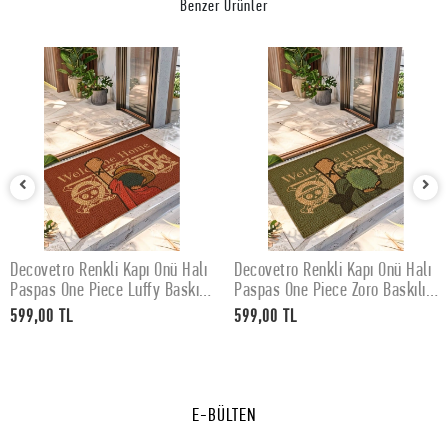
Benzer Ürünler
Decovetro Renkli Kapı Önü Halı
Decovetro Renkli Kapı Önü Halı
SEPETE EKLE
SEPETE EKLE
Paspas One Piece Luffy Baskılı
Paspas One Piece Zoro Baskılı
40 x 60 Cm
40 x 60 Cm
599,00 TL
599,00 TL
E-BÜLTEN