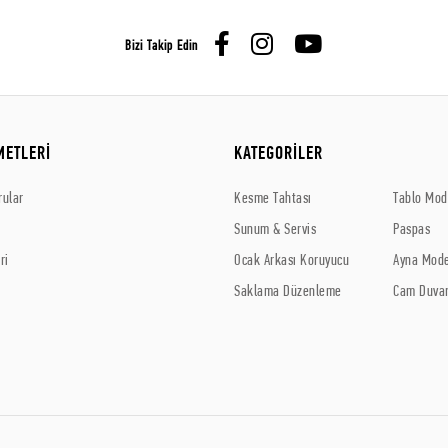
Bizi Takip Edin
METLERİ
KATEGORİLER
rular
Kesme Tahtası
Tablo Mode
Sunum & Servis
Paspas
ri
Ocak Arkası Koruyucu
Ayna Mode
Saklama Düzenleme
Cam Duvar