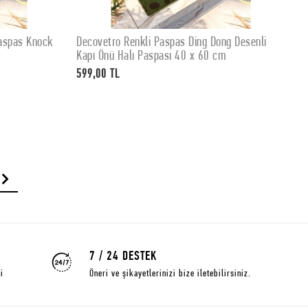
ng Desenli
Decovetro Renkli Kapı Önü Halı Paspas Home
D
SEPETE EKLE
m
Desenli 40 x 60 Cm
Ö
599,00 TL
5
7 / 24 DESTEK
i
Öneri ve şikayetlerinizi bize iletebilirsiniz.