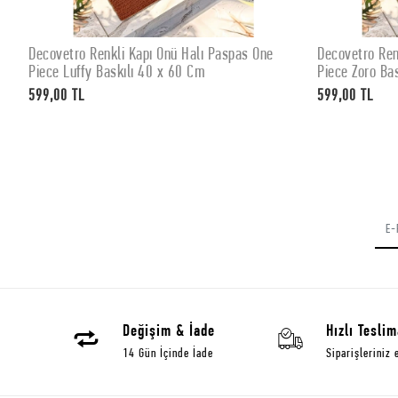
Decovetro Renkli Kapı Önü Halı Paspas One
Decovetro Ren
SEPETE EKLE
Piece Zoro Baskılı 40 x 60 Cm
Knock Pati De
599,00 TL
599,00 TL
Değişim & İade
Hızlı Teslim
14 Gün İçinde İade
Siparişleriniz 