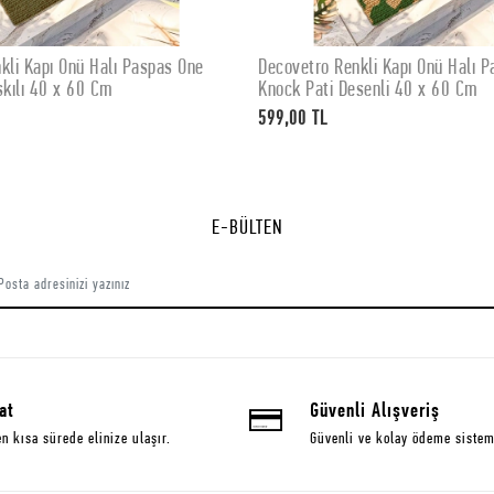
kli Kapı Önü Halı Paspas Knock
Decovetro Renkli Paspas Ding Do
SEPETE EKLE
SEPETE EKLE
senli 40 x 60 Cm
Kapı Önü Halı Paspası 40 x 60 c
599,00 TL
E-BÜLTEN
at
Güvenli Alışveriş
en kısa sürede elinize ulaşır.
Güvenli ve kolay ödeme sistem