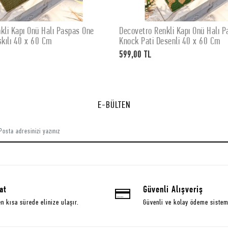
kli Kapı Önü Halı Paspas One
Decovetro Renkli Kapı Önü Halı 
SEPETE EKLE
SEPETE EKLE
skılı 40 x 60 Cm
Knock Pati Desenli 40 x 60 Cm
599,00 TL
E-BÜLTEN
at
Güvenli Alışveriş
en kısa sürede elinize ulaşır.
Güvenli ve kolay ödeme sistem