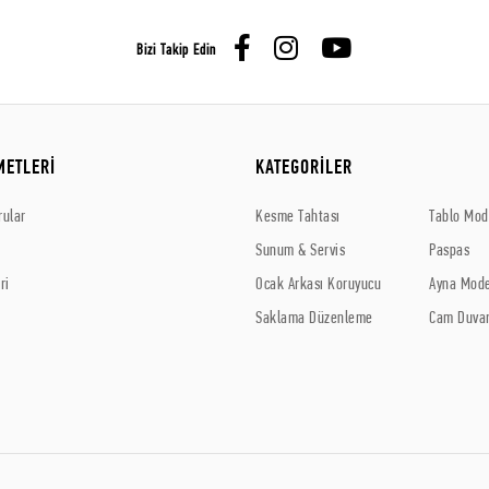
Bizi Takip Edin
METLERİ
KATEGORİLER
rular
Kesme Tahtası
Tablo Mode
Sunum & Servis
Paspas
ri
Ocak Arkası Koruyucu
Ayna Mode
Saklama Düzenleme
Cam Duvar