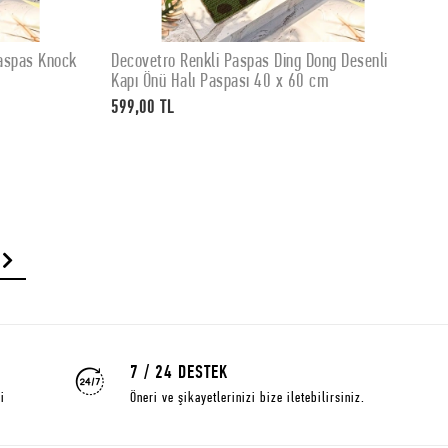
Paspas Knock
Decovetro Renkli Paspas Ding Dong Desenli
D
SEPETE EKLE
Kapı Önü Halı Paspası 40 x 60 cm
D
599,00 TL
5
7 / 24 DESTEK
i
Öneri ve şikayetlerinizi bize iletebilirsiniz.