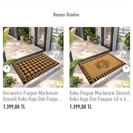
Benzer Ürünler
Decovetro Paspas Mackenzie
Koko Paspas Mackenzie Desenli
SEPETE EKLE
SEPETE EKLE
Desenli Koko Kapı Önü Paspası
Koko Kapı Önü Paspası 40 x 60
40 x 60 cm
cm
1.399,00 TL
1.399,00 TL