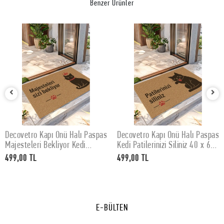
Benzer Ürünler
Decovetro Kapı Önü Halı Paspas
Decovetro Kapı Önü Halı Paspas
SEPETE EKLE
SEPETE EKLE
Majesteleri Bekliyor Kedi
Kedi Patilerinizi Siliniz 40 x 60
Baskılı 40 x 60 Cm
Cm
499,00 TL
499,00 TL
E-BÜLTEN