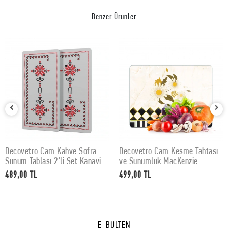
Benzer Ürünler
Decovetro Cam Kahve Sofra
Decovetro Cam Kesme Tahtası
SEPETE EKLE
SEPETE EKLE
Sunum Tablası 2'li Set Kanaviçe
ve Sunumluk MacKenzie
Desenli 30 x 15 cm
Vintage Papatya 30x40 cm
489,00 TL
499,00 TL
E-BÜLTEN