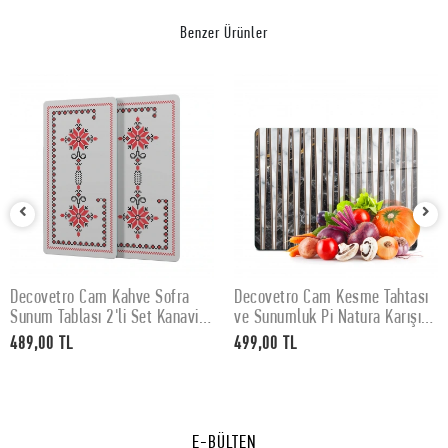
Benzer Ürünler
Decovetro Cam Kahve Sofra
Decovetro Cam Kesme Tahtası
SEPETE EKLE
SEPETE EKLE
Sunum Tablası 2'li Set Kanaviçe
ve Sunumluk Pi Natura Karışık
Desenli 30 x 15 cm
Mermer Desenli 30x40 cm
489,00 TL
499,00 TL
E-BÜLTEN