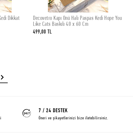
edi Dikkat
Decovetro Kapı Önü Halı Paspas Kedi Hope You
D
SEPETE EKLE
Like Cats Baskılı 40 x 60 Cm
M
499,00 TL
4
7 / 24 DESTEK
i
Öneri ve şikayetlerinizi bize iletebilirsiniz.