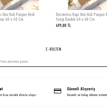
ı Önü Halı Paspas Kedi
Decovetro Kapı Önü Halı Paspas K
SEPETE EKLE
SEPETE EKLE
iliniz 40 x 60 Cm
Sevgi Baskılı 40 x 60 Cm
499,00 TL
E-BÜLTEN
at
Güvenli Alışveriş
en kısa sürede elinize ulaşır.
Güvenli ve kolay ödeme sistem