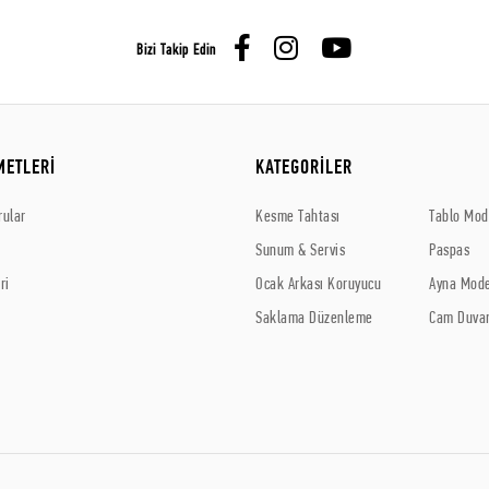
Bizi Takip Edin
METLERİ
KATEGORİLER
rular
Kesme Tahtası
Tablo Mode
Sunum & Servis
Paspas
ri
Ocak Arkası Koruyucu
Ayna Mode
Saklama Düzenleme
Cam Duvar