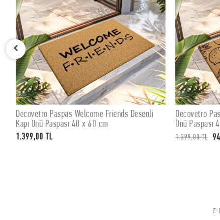
Decovetro Paspas Welcome Friends Desenli
Decovetro Pa
SEPETE EKLE
Kapı Önü Paspası 40 x 60 cm
Önü Paspası 
1.399,00 TL
94
1.399,00 TL