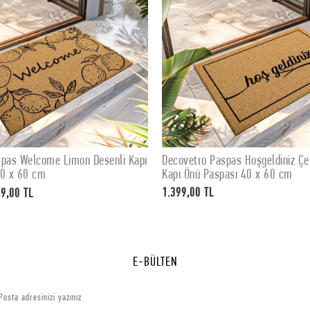
spas Welcome Limon Desenli Kapı
Decovetro Paspas Hoşgeldiniz Çe
SEPETE EKLE
SEPETE EKLE
40 x 60 cm
Kapı Önü Paspası 40 x 60 cm
1.399,00 TL
9,00 TL
E-BÜLTEN