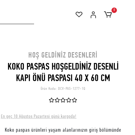
0
HOŞ GELDINIZ DESENLERI
KOKO PASPAS HOŞGELDİNİZ DESENLİ
KAPI ÖNÜ PASPASI 40 X 60 CM
Ürün Kodu:
DCV-PAS-1277-1Q
En geç 10 Ağustos Pazartesi günü kargoda!
Koko paspas ürünleri yaşam alanlarınızın giriş bölümünde