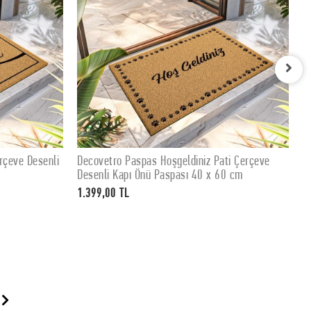
rçeve Desenli
Decovetro Paspas Hoşgeldiniz Pati Çerçeve
D
SEPETE EKLE
Desenli Kapı Önü Paspası 40 x 60 cm
D
1.399,00 TL
1.