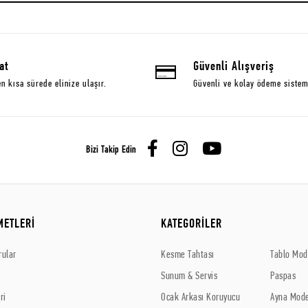
at
Güvenli Alışveriş
en kısa sürede elinize ulaşır.
Güvenli ve kolay ödeme sistem
Bizi Takip Edin
METLERİ
KATEGORİLER
rular
Kesme Tahtası
Tablo Mode
Sunum & Servis
Paspas
ri
Ocak Arkası Koruyucu
Ayna Mode