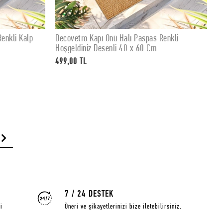
enkli Kalp
Decovetro Kapı Önü Halı Paspas Renkli
D
SEPETE EKLE
Hoşgeldiniz Desenli 40 x 60 Cm
H
499,00 TL
4
7 / 24 DESTEK
i
Öneri ve şikayetlerinizi bize iletebilirsiniz.