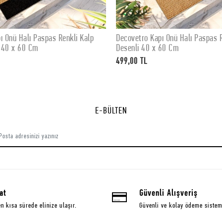
ı Önü Halı Paspas Renkli Kalp
Decovetro Kapı Önü Halı Paspas R
SEPETE EKLE
SEPETE EKLE
 40 x 60 Cm
Desenli 40 x 60 Cm
499,00 TL
E-BÜLTEN
at
Güvenli Alışveriş
en kısa sürede elinize ulaşır.
Güvenli ve kolay ödeme sistem