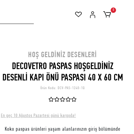
0
HOŞ GELDINIZ DESENLERI
DECOVETRO PASPAS HOŞGELDİNİZ
DESENLİ KAPI ÖNÜ PASPASI 40 X 60 CM
Ürün Kodu:
DCV-PAS-1240-1Q
En geç 10 Ağustos Pazartesi günü kargoda!
Koko paspas ürünleri yaşam alanlarınızın giriş bölümünde