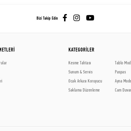
Bizi Takip Edin
METLERİ
KATEGORİLER
rular
Kesme Tahtası
Tablo Mode
Sunum & Servis
Paspas
ri
Ocak Arkası Koruyucu
Ayna Mode
Saklama Düzenleme
Cam Duvar