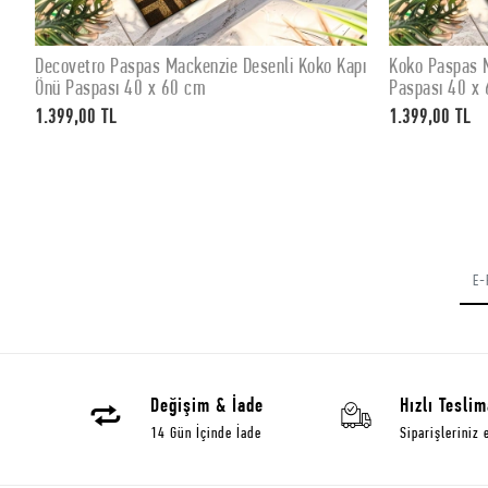
Decovetro Paspas Mackenzie Desenli Koko Kapı
Koko Paspas M
SEPETE EKLE
Önü Paspası 40 x 60 cm
Paspası 40 x
1.399,00 TL
1.399,00 TL
Değişim & İade
Hızlı Teslim
14 Gün İçinde İade
Siparişleriniz 