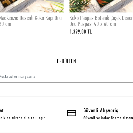
ackenzie Desenli Koko Kapı Önü
Koko Paspas Botanik Çiçek Desen
SEPETE EKLE
SEPETE EKLE
 60 cm
Önü Paspası 40 x 60 cm
1.399,00 TL
E-BÜLTEN
at
Güvenli Alışveriş
en kısa sürede elinize ulaşır.
Güvenli ve kolay ödeme sistem