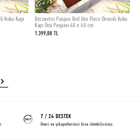
li Koko Kapı
Decovetro Paspas Red One Piece Desenli Koko
D
SEPETE EKLE
Kapı Önü Paspası 40 x 60 cm
K
1.399,00 TL
1
7 / 24 DESTEK
i
Öneri ve şikayetlerinizi bize iletebilirsiniz.