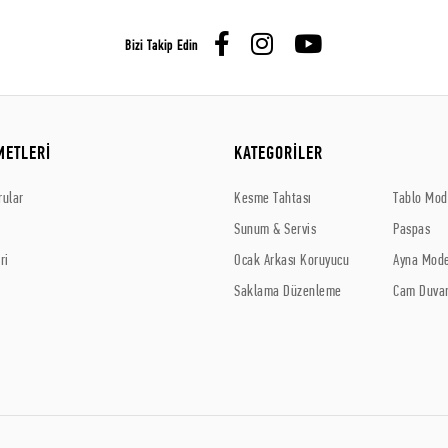
Bizi Takip Edin
METLERİ
KATEGORİLER
rular
Kesme Tahtası
Tablo Mode
Sunum & Servis
Paspas
ri
Ocak Arkası Koruyucu
Ayna Mode
Saklama Düzenleme
Cam Duvar