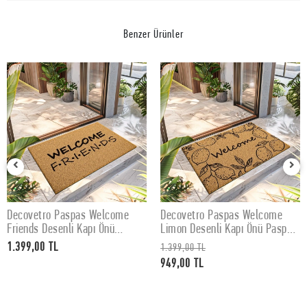
Benzer Ürünler
Decovetro Paspas Welcome
Decovetro Paspas Welcome
SEPETE EKLE
SEPETE EKLE
Friends Desenli Kapı Önü
Limon Desenli Kapı Önü Paspası
Paspası 40 x 60 cm
40 x 60 cm
1.399,00 TL
1.399,00 TL
949,00 TL