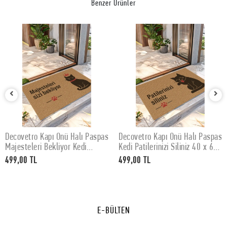
Benzer Ürünler
Decovetro Kapı Önü Halı Paspas
Decovetro Kapı Önü Halı Paspas
SEPETE EKLE
SEPETE EKLE
Majesteleri Bekliyor Kedi
Kedi Patilerinizi Siliniz 40 x 60
Baskılı 40 x 60 Cm
Cm
499,00 TL
499,00 TL
E-BÜLTEN