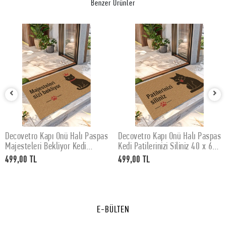
Benzer Ürünler
Decovetro Kapı Önü Halı Paspas
Decovetro Kapı Önü Halı Paspas
SEPETE EKLE
SEPETE EKLE
Majesteleri Bekliyor Kedi
Kedi Patilerinizi Siliniz 40 x 60
Baskılı 40 x 60 Cm
Cm
499,00 TL
499,00 TL
E-BÜLTEN