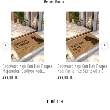
Benzer Ürünler
Decovetro Kapı Önü Halı Paspas
Decovetro Kapı Önü Halı Paspas
SEPETE EKLE
SEPETE EKLE
Majesteleri Bekliyor Kedi
Kedi Patilerinizi Siliniz 40 x 60
Baskılı 40 x 60 Cm
Cm
499,00 TL
499,00 TL
E-BÜLTEN