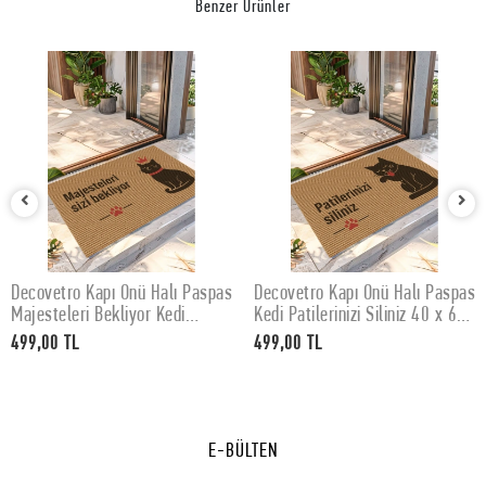
Benzer Ürünler
Decovetro Kapı Önü Halı Paspas
Decovetro Kapı Önü Halı Paspas
SEPETE EKLE
SEPETE EKLE
Majesteleri Bekliyor Kedi
Kedi Patilerinizi Siliniz 40 x 60
Baskılı 40 x 60 Cm
Cm
499,00 TL
499,00 TL
E-BÜLTEN