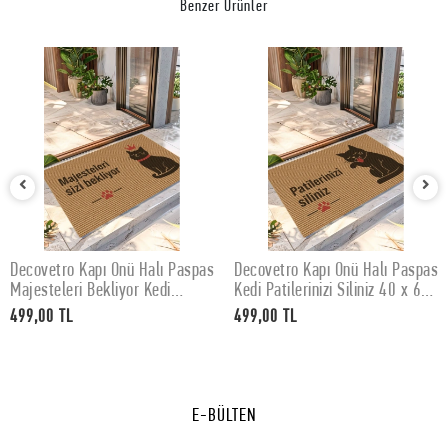
Benzer Ürünler
Decovetro Kapı Önü Halı Paspas
Decovetro Kapı Önü Halı Paspas
SEPETE EKLE
SEPETE EKLE
Majesteleri Bekliyor Kedi
Kedi Patilerinizi Siliniz 40 x 60
Baskılı 40 x 60 Cm
Cm
499,00 TL
499,00 TL
E-BÜLTEN