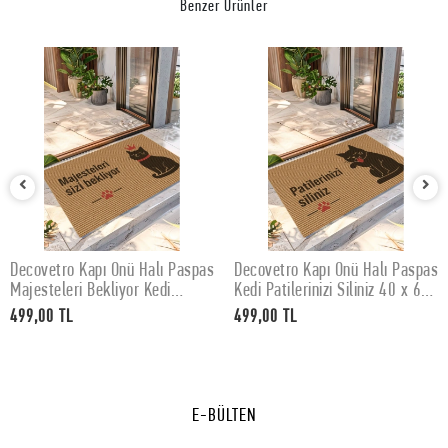
Benzer Ürünler
Decovetro Kapı Önü Halı Paspas
Decovetro Kapı Önü Halı Paspas
SEPETE EKLE
SEPETE EKLE
Majesteleri Bekliyor Kedi
Kedi Patilerinizi Siliniz 40 x 60
Baskılı 40 x 60 Cm
Cm
499,00 TL
499,00 TL
E-BÜLTEN