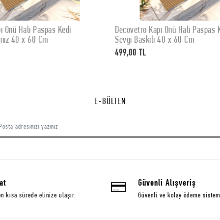
ı Önü Halı Paspas Kedi
Decovetro Kapı Önü Halı Paspas K
SEPETE EKLE
SEPETE EKLE
iliniz 40 x 60 Cm
Sevgi Baskılı 40 x 60 Cm
499,00 TL
E-BÜLTEN
at
Güvenli Alışveriş
en kısa sürede elinize ulaşır.
Güvenli ve kolay ödeme sistem