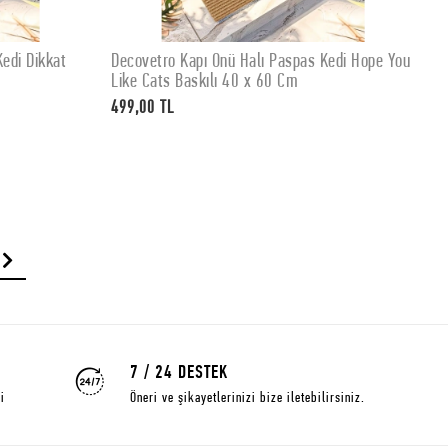
edi Dikkat
Decovetro Kapı Önü Halı Paspas Kedi Hope You
D
SEPETE EKLE
Like Cats Baskılı 40 x 60 Cm
M
499,00 TL
4
7 / 24 DESTEK
i
Öneri ve şikayetlerinizi bize iletebilirsiniz.