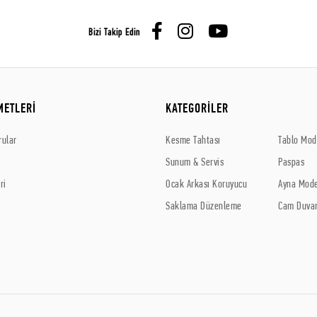
Bizi Takip Edin
METLERİ
KATEGORİLER
rular
Kesme Tahtası
Tablo Mode
Sunum & Servis
Paspas
ri
Ocak Arkası Koruyucu
Ayna Mode
Saklama Düzenleme
Cam Duvar