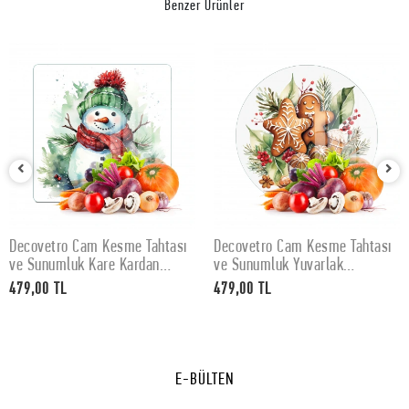
Benzer Ürünler
Decovetro Cam Kesme Tahtası
Decovetro Cam Kesme Tahtası
SEPETE EKLE
SEPETE EKLE
ve Sunumluk Kare Kardan
ve Sunumluk Yuvarlak
Adam Desenli 30 x 30 cm
Gingerbread Yılbaşı Kurabiye
479,00 TL
479,00 TL
Desenli 30 x 30 cm
E-BÜLTEN