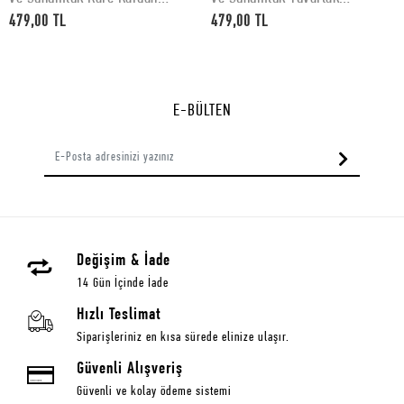
Adam Desenli 30 x 30 cm
Gingerbread Yılbaşı Kurabiye
479,00 TL
479,00 TL
Desenli 30 x 30 cm
E-BÜLTEN
Değişim & İade
14 Gün İçinde İade
Hızlı Teslimat
Siparişleriniz en kısa sürede elinize ulaşır.
Güvenli Alışveriş
Güvenli ve kolay ödeme sistemi