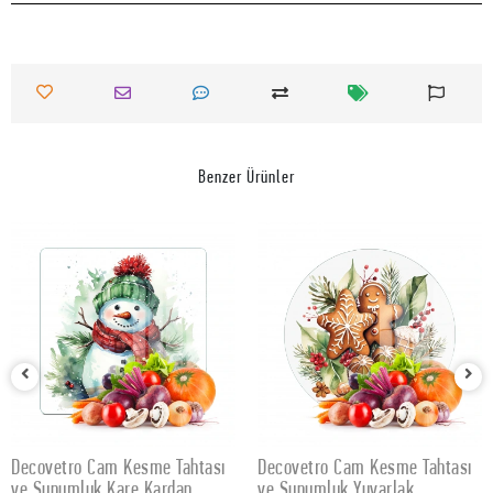
Benzer Ürünler
Decovetro Cam Kesme Tahtası
Decovetro Cam Kesme Tahtası
SEPETE EKLE
SEPETE EKLE
ve Sunumluk Kare Kardan
ve Sunumluk Yuvarlak