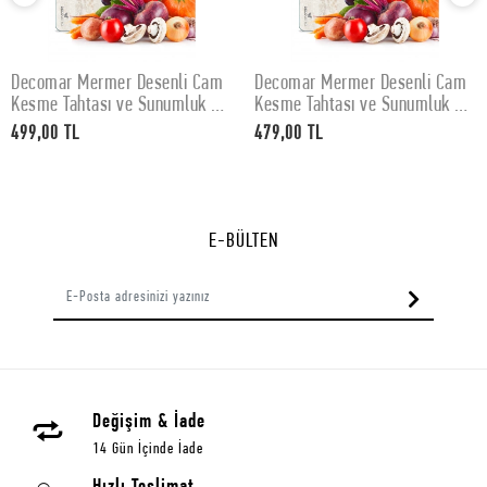
Decomar Mermer Desenli Cam
Decomar Mermer Desenli Cam
SEPETE EKLE
SEPETE EKLE
Kesme Tahtası ve Sunumluk 30
Kesme Tahtası ve Sunumluk 25
x 40 cm
x 35 cm
499,00 TL
479,00 TL
E-BÜLTEN
Değişim & İade
14 Gün İçinde İade