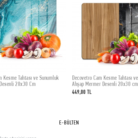
m Kesme Tahtası ve Sunumluk
Decovetro Cam Kesme Tahtası v
SEPETE EKLE
SEPETE EKLE
Desenli 20x30 Cm
Ahşap Mermer Desenli 20x30 c
449,00 TL
E-BÜLTEN