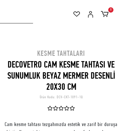
0
KESME TAHTALARI
DECOVETRO CAM KESME TAHTASI VE
SUNUMLUK BEYAZ MERMER DESENLİ
20X30 CM
Ürün Kodu:
DCV-CKT-1091-1Q
Cam kesme tahtası tezgahınızda estetik ve zarif bir duruşa