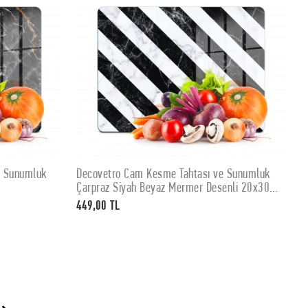
e Sunumluk
Decovetro Cam Kesme Tahtası ve Sunumluk
SEPETE EKLE
m
Çarpraz Siyah Beyaz Mermer Desenli 20x30
cm
449,00 TL