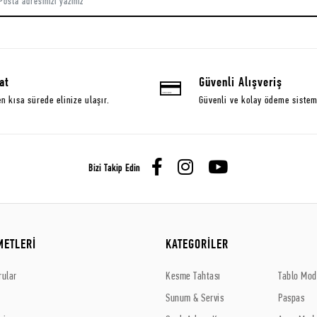
at
Güvenli Alışveriş
en kısa sürede elinize ulaşır.
Güvenli ve kolay ödeme sistem
Bizi Takip Edin
METLERİ
KATEGORİLER
rular
Kesme Tahtası
Tablo Mode
Sunum & Servis
Paspas