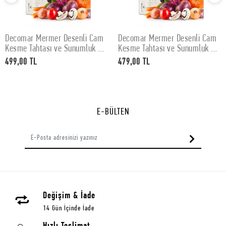
Decomar Mermer Desenli Cam
Decomar Mermer Desenli Cam
SEPETE EKLE
SEPETE EKLE
Kesme Tahtası ve Sunumluk 30
Kesme Tahtası ve Sunumluk 25
x 40 cm
x 35 cm
499,00 TL
479,00 TL
E-BÜLTEN
Değişim & İade
14 Gün İçinde İade